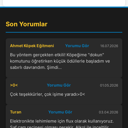
Son Yorumlar
Ahmet Köpek Eğitmeni
Yorumu Gör
16.07.2026
Bu yöntem gerçekten etkili! Köpeğime "dokun"
komutunu öğretirken küçük ödüllerle başladım ve
sabırlı davrandım. Şimdi...
>0<
Yorumu Gör
01.05.2026
Çok teşekkürler, çok işime yaradı>0<
Turan
Yorumu Gör
03.04.2026
Elektronikte lehimleme için flux olarak kullanıyoruz.
Saf çam reçinesi olması gerekir. Alkol ile inceltilir