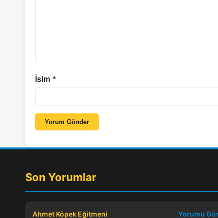
İsim
*
Yorum Gönder
Son Yorumlar
Ahmet Köpek Eğitmeni
Yorumu Gö