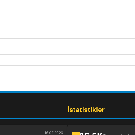
İstatistikler
r
16.07.2026